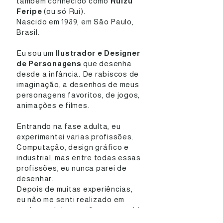
também conhecido como
Ruizu
Feripe
(ou só Rui).
Nascido em 1989, em São Paulo,
Brasil.
Eu sou um
Ilustrador e Designer
de Personagens
que desenha
desde a infância. De rabiscos de
imaginação, a desenhos de meus
personagens favoritos, de jogos,
animações e filmes.
Entrando na fase adulta, eu
experimentei varias profissões.
Computação, design gráfico e
industrial, mas entre todas essas
profissões, eu nunca parei de
desenhar.
Depois de muitas experiências,
eu não me senti realizado em
nenhuma delas, então eu percebi
que eu deveria transformar meu